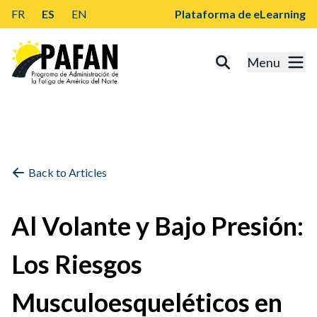
FR
ES
EN
Plataforma de eLearning
Menu
Back to Articles
Al Volante y Bajo Presión:
Los Riesgos
Musculoesqueléticos en