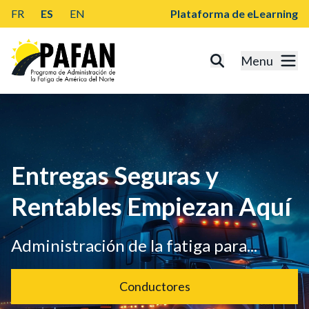
FR
ES
EN
Plataforma de eLearning
Menu
Entregas Seguras y
Rentables Empiezan Aquí
Administración de la fatiga para...
Conductores