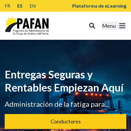
FR
ES
EN
Plataforma de eLearning
Menu
Entregas Seguras y
Rentables Empiezan Aquí
Administración de la fatiga para...
Conductores