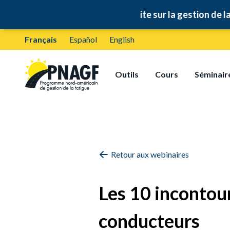
🚛
Formation gratuite sur la gestion de la fatigue : en 
Français
Español
English
Outils
Cours
Séminair
Retour aux webinaires
Les 10 incontour
conducteurs